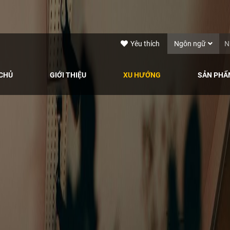
Yêu thích
Ngôn ngữ
CHỦ
GIỚI THIỆU
XU HƯỚNG
SẢN PHẨ