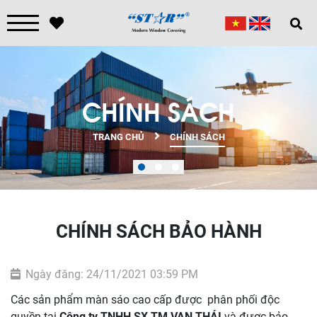
CHÍNH SÁCH
TRANG CHỦ
CHÍNH SÁCH
CHÍNH SÁCH BẢO HÀNH
Ngày đăng: 24/11/2021 03:59 PM
Các sản phẩm màn sáo cao cấp được phân phối độc
quyền tại
Công ty
TNHH SX TM VẠN THÁI
và được bảo