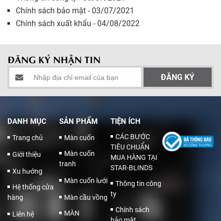
Chính sách bảo mật - 03/07/2021
Chính sách xuất khẩu - 04/08/2022
ĐĂNG KÝ NHẬN TIN
DANH MỤC
SẢN PHẨM
TIỆN ÍCH
CÁC BƯỚC
Trang chủ
Màn cuốn
TIÊU CHUẨN
Màn cuốn
Giới thiệu
MUA HÀNG TẠI
tranh
STAR-BLINDS
Xu hướng
Màn cuốn lưới
Thông tin công
Hệ thống cửa
ty
hàng
Màn cầu vồng
Chính sách
MÀN
Liên hệ
bảo mật