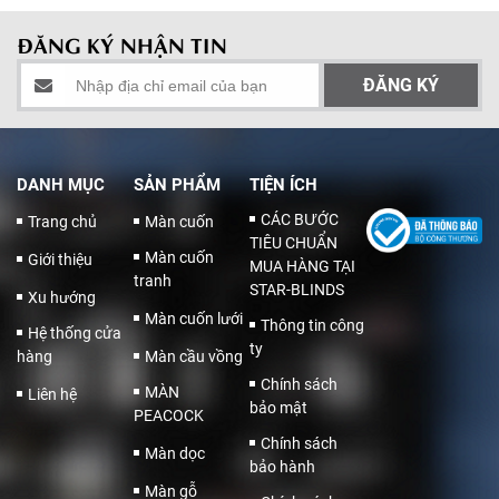
ĐĂNG KÝ NHẬN TIN
DANH MỤC
SẢN PHẨM
TIỆN ÍCH
CÁC BƯỚC
Trang chủ
Màn cuốn
TIÊU CHUẨN
Màn cuốn
Giới thiệu
MUA HÀNG TẠI
tranh
STAR-BLINDS
Xu hướng
Màn cuốn lưới
Thông tin công
Hệ thống cửa
ty
hàng
Màn cầu vồng
Chính sách
MÀN
Liên hệ
bảo mật
PEACOCK
Chính sách
Màn dọc
bảo hành
Màn gỗ