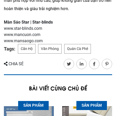
màn phù hợp với nhu cầu, giúp không gian của bạn trở nên
hoàn thiện và giàu trải nghiệm hơn.
Màn Sáo Star | Star-blinds
www.star-blinds.com
www.mancuon.com
www.mansaogo.com
Tags:
Căn Hộ
Văn Phòng
Quán Cà Phê
CHIA SẺ
BÀI VIẾT CÙNG CHỦ ĐỀ
SẢN PHẨM
SẢN PHẨM