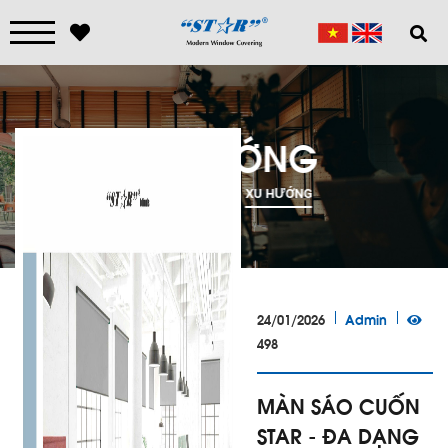
XU HƯỚNG
TRANG CHỦ
XU HƯỚNG
24/01/2026
Admin
498
MÀN SÁO CUỐN
STAR - ĐA DẠNG