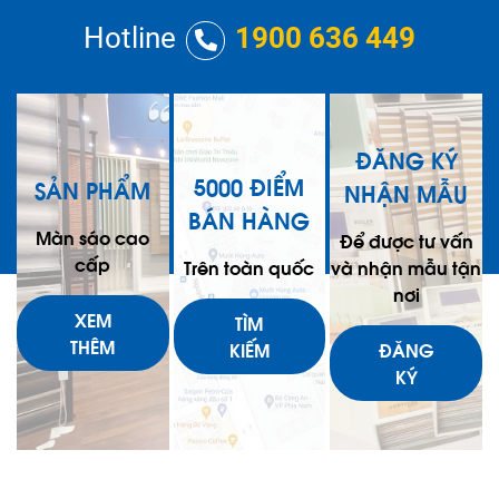
các thiết kế nội thất hiện
tế và linh hoạt. Được yêu
Hotline
1900 636 449
đại.
thích bởi tính ứng dụng cao,
họa tiết sọc dễ dàng kết
hợp với nhiều phong cách
khác nhau, từ đơn giản cho
đến phức tạp, tạo nên điểm
ĐĂNG KÝ
nhấn độc đáo cho người
5000 ĐIỂM
SẢN PHẨM
NHẬN MẪU
mặc.
BÁN HÀNG
Màn sáo cao
Để được tư vấn
cấp
Trên toàn quốc
và nhận mẫu tận
nơi
XEM
TÌM
THÊM
KIẾM
ĐĂNG
KÝ