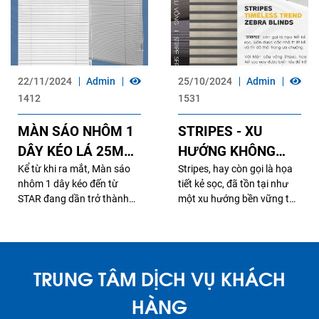
22/11/2024
Admin
25/10/2024
Admin
1412
1531
MÀN SÁO NHÔM 1
STRIPES - XU
DÂY KÉO LÁ 25MM
HƯỚNG KHÔNG
- TINH TẾ VÀ HIỆN
Kể từ khi ra mắt, Màn sáo
BAO GIỜ LỖI THỜI
Stripes, hay còn gọi là họa
nhôm 1 dây kéo đến từ
tiết kẻ sọc, đã tồn tại như
ĐẠI
STAR đang dần trở thành
một xu hướng bền vững từ
một lựa chọn không thể
những năm đầu thế kỷ XX.
thiếu cho những không gian
Sự xuất hiện của họa tiết
yêu thích sự tối giản và tinh
sọc trong thời trang đã trở
tế. Không chỉ mang đến vẻ
thành biểu tượng của
TRUNG TÂM DỊCH VỤ KHÁCH
đẹp thẩm mỹ mà còn sở
phong cách không bao giờ
hữu nhiều tính năng ưu việt,
lỗi thời, là lựa chọn hàng
HÀNG
sản phẩm này đang khẳng
đầu cho những tín đồ yêu
định vị thế của mình trong
thích vẻ đẹp thanh lịch, tinh