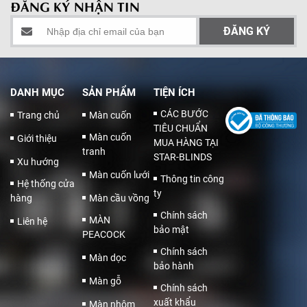
ĐĂNG KÝ NHẬN TIN
DANH MỤC
SẢN PHẨM
TIỆN ÍCH
CÁC BƯỚC
Trang chủ
Màn cuốn
TIÊU CHUẨN
Màn cuốn
Giới thiệu
MUA HÀNG TẠI
tranh
STAR-BLINDS
Xu hướng
Màn cuốn lưới
Thông tin công
Hệ thống cửa
ty
hàng
Màn cầu vồng
Chính sách
MÀN
Liên hệ
bảo mật
PEACOCK
Chính sách
Màn dọc
bảo hành
Màn gỗ
Chính sách
xuất khẩu
Màn nhôm