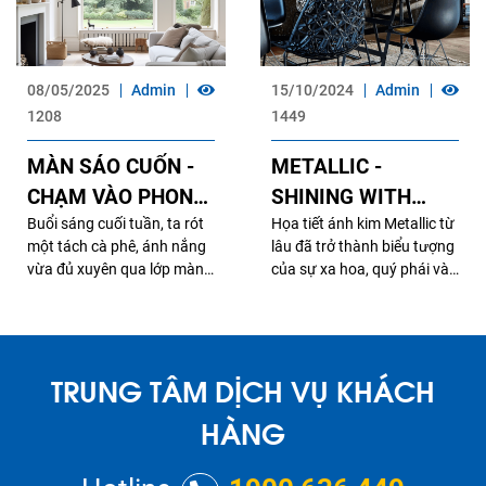
08/05/2025
Admin
15/10/2024
Admin
1208
1449
MÀN SÁO CUỐN -
METALLIC -
CHẠM VÀO PHONG
SHINING WITH
CÁCH SỐNG
Buổi sáng cuối tuần, ta rót
LUXURIOUS
Họa tiết ánh kim Metallic từ
một tách cà phê, ánh nắng
lâu đã trở thành biểu tượng
BEAUTY
vừa đủ xuyên qua lớp màn
của sự xa hoa, quý phái và
cuốn lưới mỏng, tạo nên
quyền lực. Từ thời kỳ hoàng
những vệt sáng đan xen lên
gia xưa cho đến ngày nay,
mặt bàn gỗ. Trong không
Metallic luôn là điểm nhấn
gian yên tĩnh ấy, mọi thứ
độc đáo trong các lĩnh vực
TRUNG TÂM DỊCH VỤ KHÁCH
như được thở nhẹ, và chúng
thời trang, thiết kế nội thất
ta chợt nhận ra: màn cuốn
và hiện nay là cả trong các
HÀNG
không chỉ để che nắng.
mẫu màn sáo cửa sổ. Vậy
bạn có biết lịch sử của họa
tiết ánh kim Metallic bắt