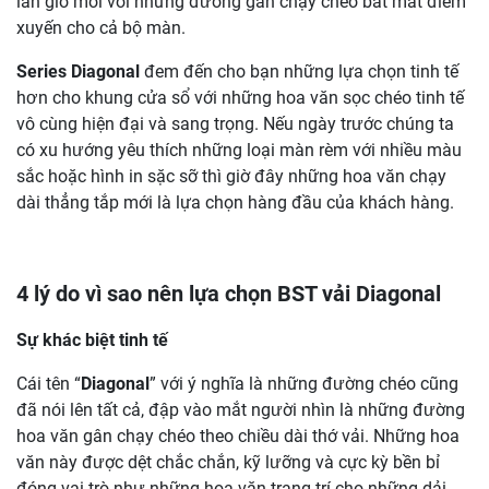
làn gió mới với những đường gân chạy chéo bắt mắt điểm
xuyến cho cả bộ màn.
Series Diagonal
đem đến cho bạn những lựa chọn tinh tế
hơn cho khung cửa sổ với những hoa văn sọc chéo tinh tế
vô cùng hiện đại và sang trọng. Nếu ngày trước chúng ta
có xu hướng yêu thích những loại màn rèm với nhiều màu
sắc hoặc hình in sặc sỡ thì giờ đây những hoa văn chạy
dài thẳng tắp mới là lựa chọn hàng đầu của khách hàng.
4 lý do vì sao nên lựa chọn BST vải Diagonal
Sự khác biệt tinh tế
Cái tên “
Diagonal
” với ý nghĩa là những đường chéo cũng
đã nói lên tất cả, đập vào mắt người nhìn là những đường
hoa văn gân chạy chéo theo chiều dài thớ vải. Những hoa
văn này được dệt chắc chắn, kỹ lưỡng và cực kỳ bền bỉ
đóng vai trò như những hoa văn trang trí cho những dải