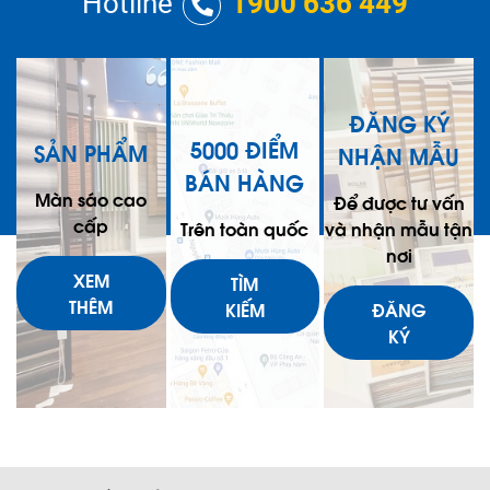
Hotline
1900 636 449
đầu từ đâu, và tại sao nó lại
được ưa chuộng trong rất
nhiều lĩnh vực khác nhau
không?
ĐĂNG KÝ
5000 ĐIỂM
SẢN PHẨM
NHẬN MẪU
BÁN HÀNG
Màn sáo cao
Để được tư vấn
cấp
Trên toàn quốc
và nhận mẫu tận
nơi
XEM
TÌM
THÊM
KIẾM
ĐĂNG
KÝ