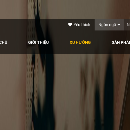
Yêu thích
Ngôn ngữ
CHỦ
GIỚI THIỆU
XU HƯỚNG
SẢN PHẨ