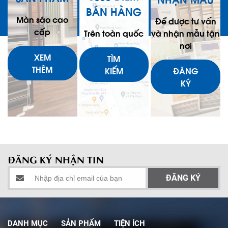
BÁN HÀNG
Màn sáo cao
Để được tư vấn
cấp
Trên toàn quốc
và nhận mẫu tận
nơi
XEM
TÌM
THÊM
KIẾM
ĐĂNG
KÝ
ĐĂNG KÝ NHẬN TIN
DANH MỤC
SẢN PHẨM
TIỆN ÍCH