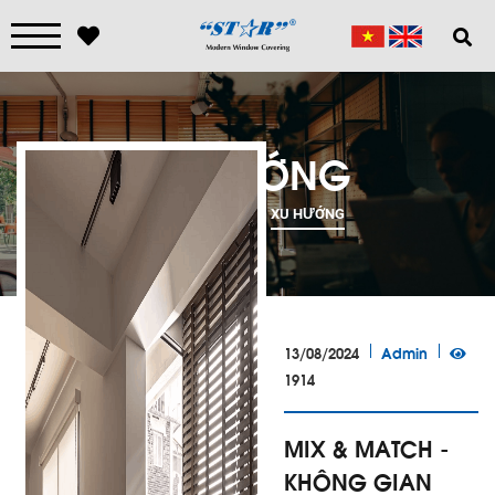
XU HƯỚNG
TRANG CHỦ
XU HƯỚNG
13/08/2024
Admin
1914
MIX & MATCH -
KHÔNG GIAN