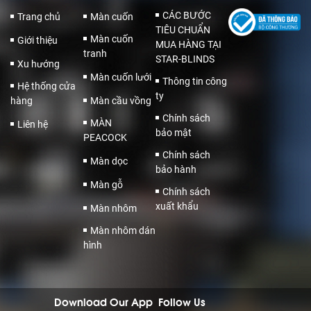
CÁC BƯỚC
Trang chủ
Màn cuốn
TIÊU CHUẨN
Màn cuốn
Giới thiệu
MUA HÀNG TẠI
tranh
STAR-BLINDS
Xu hướng
Màn cuốn lưới
Thông tin công
Hệ thống cửa
ty
hàng
Màn cầu vồng
Chính sách
MÀN
Liên hệ
bảo mật
PEACOCK
Chính sách
Màn dọc
bảo hành
Màn gỗ
Chính sách
xuất khẩu
Màn nhôm
Màn nhôm dán
hình
Download Our App
Follow Us