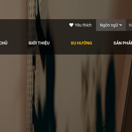
Yêu thích
Ngôn ngữ
CHỦ
GIỚI THIỆU
XU HƯỚNG
SẢN PHẨ