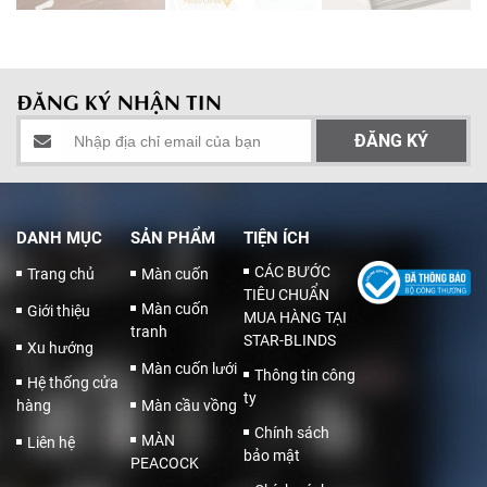
ĐĂNG KÝ NHẬN TIN
DANH MỤC
SẢN PHẨM
TIỆN ÍCH
CÁC BƯỚC
Trang chủ
Màn cuốn
TIÊU CHUẨN
Màn cuốn
Giới thiệu
MUA HÀNG TẠI
tranh
STAR-BLINDS
Xu hướng
Màn cuốn lưới
Thông tin công
Hệ thống cửa
ty
hàng
Màn cầu vồng
Chính sách
MÀN
Liên hệ
bảo mật
PEACOCK