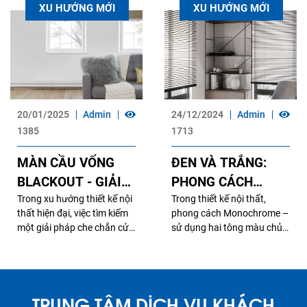
XU HƯỚNG MỚI
XU HƯỚNG MỚI
20/01/2025
Admin
24/12/2024
Admin
1385
1713
MÀN CẦU VỐNG
ĐEN VÀ TRẮNG:
BLACKOUT - GIẢI
PHONG CÁCH
PHÁP HOÀN HẢO
Trong xu hướng thiết kế nội
MONOCHROME
Trong thiết kế nội thất,
thất hiện đại, việc tìm kiếm
phong cách Monochrome –
CHO KHÔNG GIAN
CHƯA BAO GIỜ LỖI
một giải pháp che chắn cửa
sử dụng hai tông màu chủ
SỐNG HIỆN ĐẠI
MỐT
sổ vừa đẹp mắt, vừa hiệu
đạo là đen và trắng – luôn
quả đã trở thành mối quan
là lựa chọn kinh điển. Sự
tâm hàng đầu. Và trong số
tương phản giữa hai sắc
những lựa chọn nổi bật,
thái này không chỉ mang lại
TRUNG TÂM DỊCH VỤ KHÁCH
dòng sản phẩm Màn cầu
cảm giác hiện đại, sang