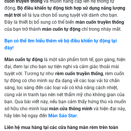
cuốn truyền thống
và muốn nâng cấp lên hệ thống tự
động,
Bộ điều khiển tự động tích hợp sử dụng năng lượng
mặt trời
sẽ là lựa chọn bổ sung tuyệt vời dành cho bạn.
Đây là thiết bị bổ sung có thể biến
màn cuốn truyền thống
của bạn trở thành
màn cuốn tự động
chỉ trong nháy mắt.
Bạn có thể tìm hiểu thêm về bộ điều khiển tự động tại
đây!
Màn cuốn tự động
là một sản phẩm tinh tế, gọn gàng, hiện
đại, đem lại cho bạn sự tiện nghi và cảm giác thoải mái
tuyệt vời. Tương tự như
rèm cuốn truyền thống
, rèm cuốn
tự động có cho mình sự đa dạng về các loại vải từ chắn
sáng, lọc sáng đến các loại vải có khả năng cách nhiệt,
cùng vải in tranh tạo nên nét thẩm mỹ cho không gian của
bạn. Qua bài viết này, nếu bạn cảm thấy hứng thú và muốn
sở hữu cho mình loại
màn cửa thông minh
và hiện đại này,
hãy liên hệ ngay đến
Màn Sáo Star
.
Liên hệ mua hàng tại các cửa hàng màn rèm trên toàn